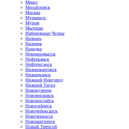
Миасс
Михайловск
Москва
Мурманск
Муром
Мытищи
Набережные Челны
Назрань
Нальчик
Находка
Невинномысск
Нефтекамск
Нефтеюганск
Нижневартовск
Нижнекамск
Нижний Новгород
Нижний Тагил
Новокузнецк
Новомосковск
Новороссийск
Новосибирск
Новочебоксарск
Новочеркасск
Новошахтинск
Новый Уренгой