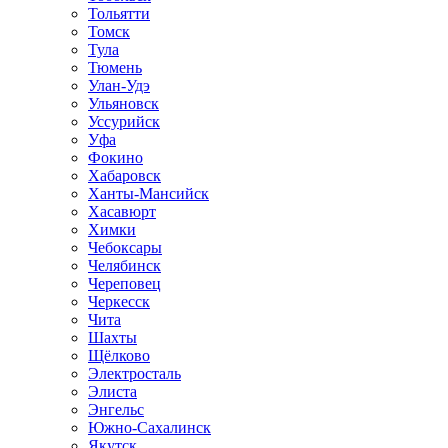
Тольятти
Томск
Тула
Тюмень
Улан-Удэ
Ульяновск
Уссурийск
Уфа
Фокино
Хабаровск
Ханты-Мансийск
Хасавюрт
Химки
Чебоксары
Челябинск
Череповец
Черкесск
Чита
Шахты
Щёлково
Электросталь
Элиста
Энгельс
Южно-Сахалинск
Якутск