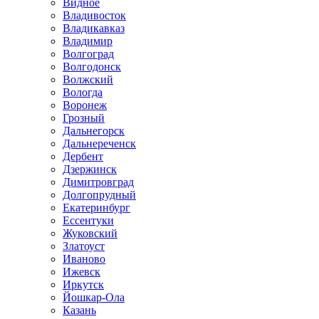
Видное
Владивосток
Владикавказ
Владимир
Волгоград
Волгодонск
Волжский
Вологда
Воронеж
Грозный
Дальнегорск
Дальнереченск
Дербент
Дзержинск
Димитровград
Долгопрудный
Екатеринбург
Ессентуки
Жуковский
Златоуст
Иваново
Ижевск
Иркутск
Йошкар-Ола
Казань