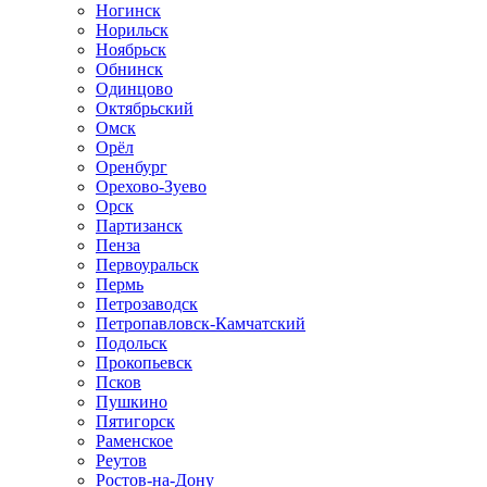
Ногинск
Норильск
Ноябрьск
Обнинск
Одинцово
Октябрьский
Омск
Орёл
Оренбург
Орехово-Зуево
Орск
Партизанск
Пенза
Первоуральск
Пермь
Петрозаводск
Петропавловск-Камчатский
Подольск
Прокопьевск
Псков
Пушкино
Пятигорск
Раменское
Реутов
Ростов-на-Дону