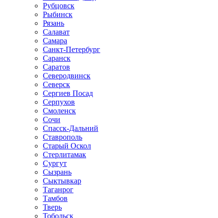
Рубцовск
Рыбинск
Рязань
Салават
Самара
Санкт-Петербург
Саранск
Саратов
Северодвинск
Северск
Сергиев Посад
Серпухов
Смоленск
Сочи
Спасск-Дальний
Ставрополь
Старый Оскол
Стерлитамак
Сургут
Сызрань
Сыктывкар
Таганрог
Тамбов
Тверь
Тобольск