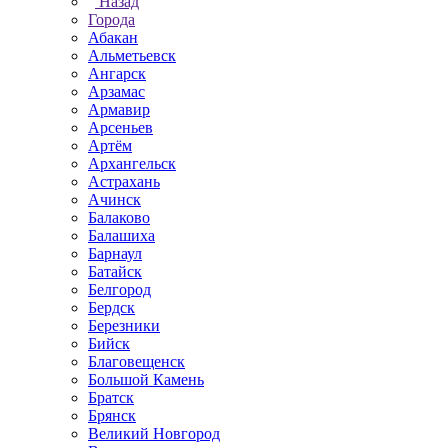
Назад
Города
Абакан
Альметьевск
Ангарск
Арзамас
Армавир
Арсеньев
Артём
Архангельск
Астрахань
Ачинск
Балаково
Балашиха
Барнаул
Батайск
Белгород
Бердск
Березники
Бийск
Благовещенск
Большой Камень
Братск
Брянск
Великий Новгород