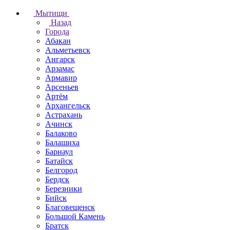
Мытищи
Назад
Города
Абакан
Альметьевск
Ангарск
Арзамас
Армавир
Арсеньев
Артём
Архангельск
Астрахань
Ачинск
Балаково
Балашиха
Барнаул
Батайск
Белгород
Бердск
Березники
Бийск
Благовещенск
Большой Камень
Братск