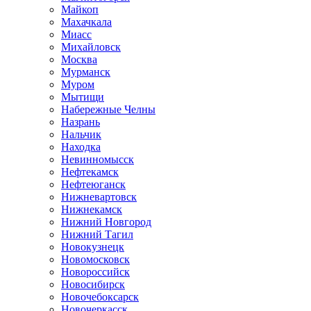
Майкоп
Махачкала
Миасс
Михайловск
Москва
Мурманск
Муром
Мытищи
Набережные Челны
Назрань
Нальчик
Находка
Невинномысск
Нефтекамск
Нефтеюганск
Нижневартовск
Нижнекамск
Нижний Новгород
Нижний Тагил
Новокузнецк
Новомосковск
Новороссийск
Новосибирск
Новочебоксарск
Новочеркасск