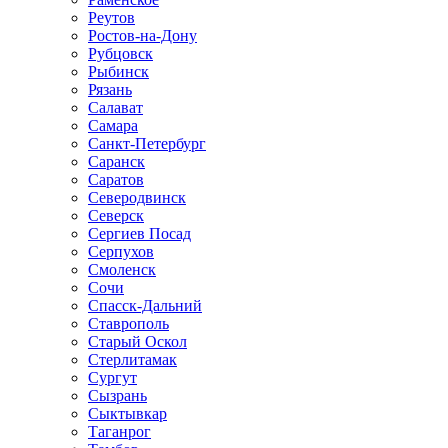
Реутов
Ростов-на-Дону
Рубцовск
Рыбинск
Рязань
Салават
Самара
Санкт-Петербург
Саранск
Саратов
Северодвинск
Северск
Сергиев Посад
Серпухов
Смоленск
Сочи
Спасск-Дальний
Ставрополь
Старый Оскол
Стерлитамак
Сургут
Сызрань
Сыктывкар
Таганрог