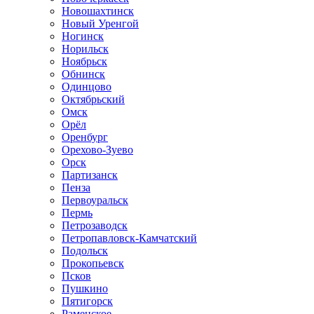
Новошахтинск
Новый Уренгой
Ногинск
Норильск
Ноябрьск
Обнинск
Одинцово
Октябрьский
Омск
Орёл
Оренбург
Орехово-Зуево
Орск
Партизанск
Пенза
Первоуральск
Пермь
Петрозаводск
Петропавловск-Камчатский
Подольск
Прокопьевск
Псков
Пушкино
Пятигорск
Раменское